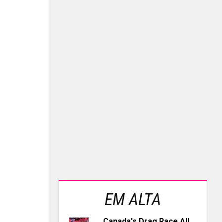
EM ALTA
Canada's Drag Race All