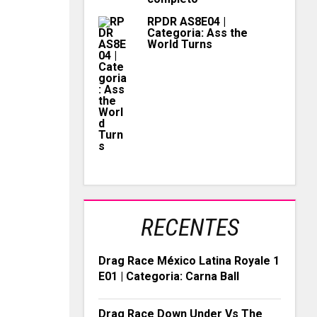
RPDR AS8E04 |
Categoria: Ass the
World Turns
RECENTES
Drag Race México Latina Royale 1
E01 | Categoria: Carna Ball
Drag Race Down Under Vs The