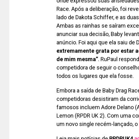
onde expressou suas ansiedades 
Race. Após a deliberação, foi rev
lado de Dakota Schiffer, e as dua
Ambas as rainhas se saíram exc
anunciar sua decisão, Baby levan
anúncio. Foi aqui que ela saiu de
extremamente grata por estar aq
de mim mesma”
. RuPaul respon
competidora de seguir o conselh
todos os lugares que ela fosse.
Embora a saída de Baby Drag Race
competidoras desistiram da corri
famosos incluem Adore Delano (
Lemon (RPDR UK 2). Com uma cor
um novo single recém-lançado, o f
Leia mais notícias de
RPDRUK4
a