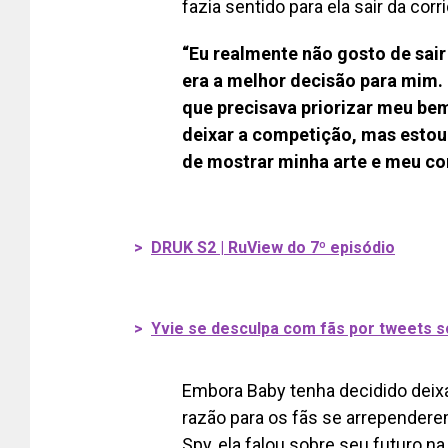
fazia sentido para ela sair da corr
“Eu realmente não gosto de sair
era a melhor decisão para mim.
que precisava priorizar meu bem
deixar a competição, mas estou
de mostrar minha arte e meu co
>
DRUK S2 | RuView do 7º episódio
>
Yvie se desculpa com fãs por tweets 
Embora Baby tenha decidido deixa
razão para os fãs se arrependere
Spy, ela falou sobre seu futuro na