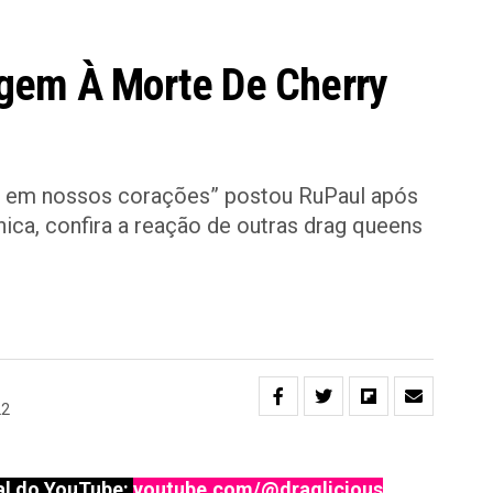
gem À Morte De Cherry
e em nossos corações” postou RuPaul após
nica, confira a reação de outras drag queens
22
l do YouTube:
youtube.com/@draglicious