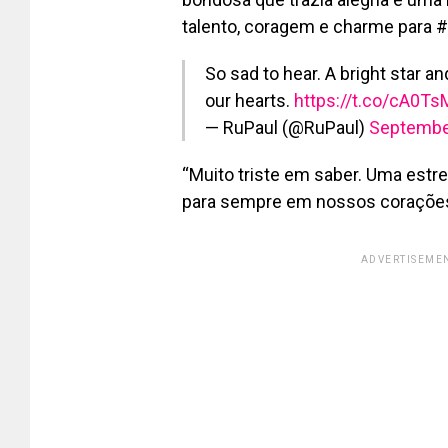
talento, coragem e charme para #
So sad to hear. A bright star a
our hearts.
https://t.co/cA0T
— RuPaul (@RuPaul)
Septembe
“Muito triste em saber. Uma estre
para sempre em nossos corações
ADVERTISEMEN