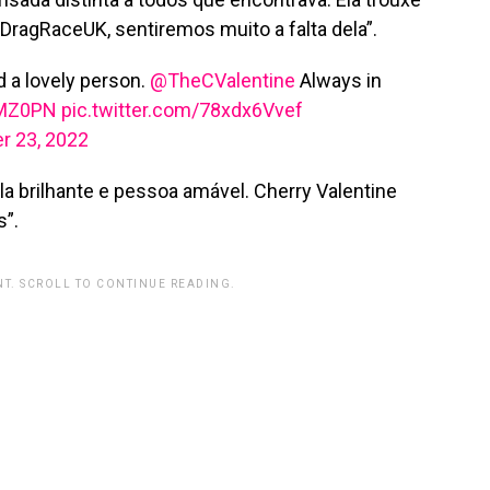
DragRaceUK, sentiremos muito a falta dela”.
nd a lovely person.
@TheCValentine
Always in
sMZ0PN
pic.twitter.com/78xdx6Vvef
r 23, 2022
la brilhante e pessoa amável. Cherry Valentine
”.
T. SCROLL TO CONTINUE READING.