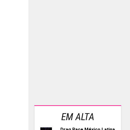
EM ALTA
Drag Race México Latina