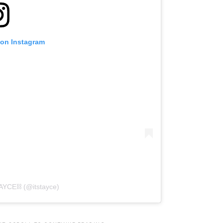
 on Instagram
TAYCE⛓ (@itstayce)