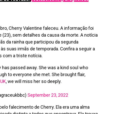
ro, Cherry Valentine faleceu. A informação foi
e (23), sem detalhes da causa da morte. A notícia
ãs da rainha que participou da segunda
às suas irmãs de temporada. Confira a seguir a
 com a triste notícia.
y has passed away. She was a kind soul who
augh to everyone she met. She brought flair,
eUK
, we will miss her so deeply.
ragraceukbbc)
September 23, 2022
elo falecimento de Cherry. Ela era uma alma
risada distinta a todos que encontrava. Ela trouxe