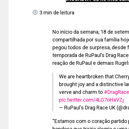
3
min de leitura
No início da semana, 18 de setemb
compartilhada por sua família hoj
pegou todos de surpresa, desde f
temporada de RuPaul’s Drag Race 
reação de RuPaul e demais Rugirls
We are heartbroken that Cherr
brought joy and a distinctive l
verve and charm to
#DragRac
pic.twitter.com/4LG7oHaVZj
— RuPaul's Drag Race UK (@d
“Estamos com o coração partido p
bondosa que trazia alegria e uma 