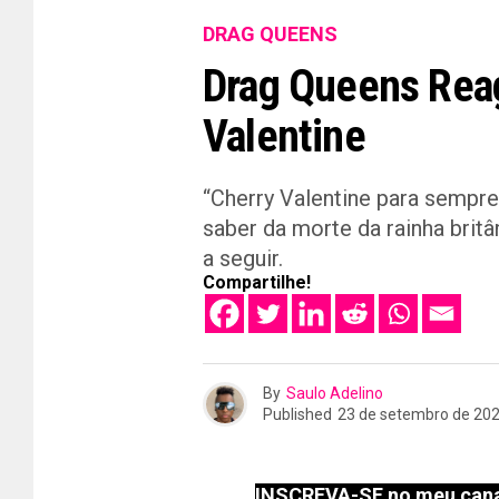
DRAG QUEENS
Drag Queens Rea
Valentine
“Cherry Valentine para sempr
saber da morte da rainha britâ
a seguir.
Compartilhe!
By
Saulo Adelino
Published
23 de setembro de 20
INSCREVA-SE no meu cana