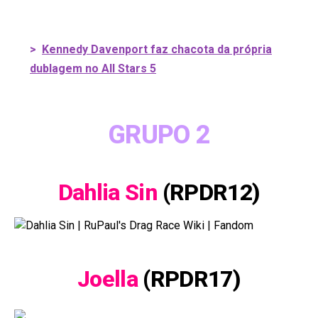
>
Kennedy Davenport faz chacota da própria
dublagem no All Stars 5
GRUPO 2
Dahlia Sin
(RPDR12)
Joella
(RPDR17)