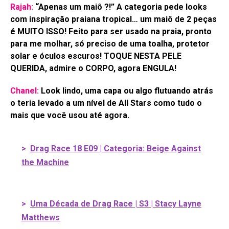
Rajah:
“Apenas um maiô ?!” A categoria pede looks
com inspiração praiana tropical… um maiô de 2 peças
é MUITO ISSO! Feito para ser usado na praia, pronto
para me molhar, só preciso de uma toalha, protetor
solar e óculos escuros! TOQUE NESTA PELE
QUERIDA, admire o CORPO, agora ENGULA!
Chanel:
Look lindo, uma capa ou algo flutuando atrás
o teria levado a um nível de All Stars como tudo o
mais que você usou até agora.
>
Drag Race 18 E09 | Categoria: Beige Against
the Machine
>
Uma Década de Drag Race | S3 | Stacy Layne
Matthews