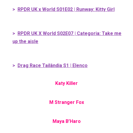
>
RPDR UK x World S01E02 | Runway: Kitty Girl
>
RPDR UK X World S02E07 | Categoria: Take me
up the aisle
>
Drag Race Tailândia S1 | Elenco
Katy Killer
M Stranger Fox
Maya B’Haro