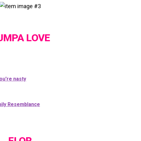
UMPA LOVE
ou're nasty
mily Resemblance
FLOR