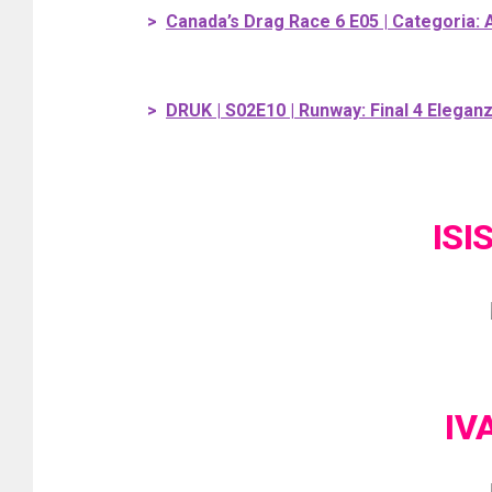
>
Canada’s Drag Race 6 E05 | Categoria
>
DRUK | S02E10 | Runway: Final 4 Elegan
ISI
IV