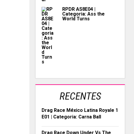
RPDR AS8E04 |
Categoria: Ass the
World Turns
RECENTES
Drag Race México Latina Royale 1
E01 | Categoria: Carna Ball
Drag Race Down Under Vs The