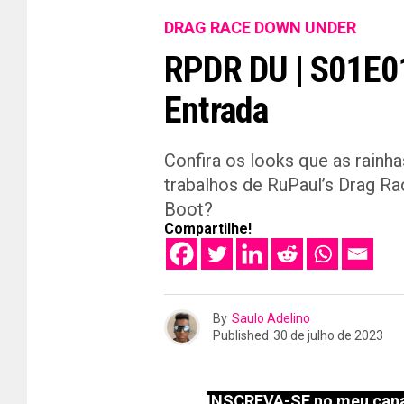
DRAG RACE DOWN UNDER
RPDR DU | S01E01
Entrada
Confira os looks que as rainha
trabalhos de RuPaul’s Drag R
Boot?
Compartilhe!
By
Saulo Adelino
Published
30 de julho de 2023
INSCREVA-SE no meu cana