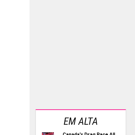
EM ALTA
Canada's Drag Race All