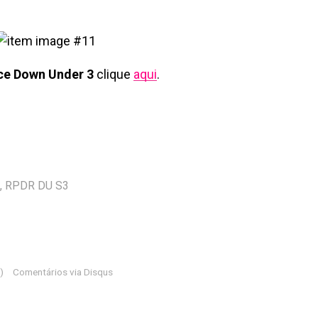
ce Down Under 3
clique
aqui
.
,
RPDR DU S3
)
Comentários via Disqus