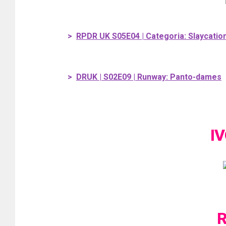
>
RPDR UK S05E04 | Categoria: Slaycatio
>
DRUK | S02E09 | Runway: Panto-dames
I