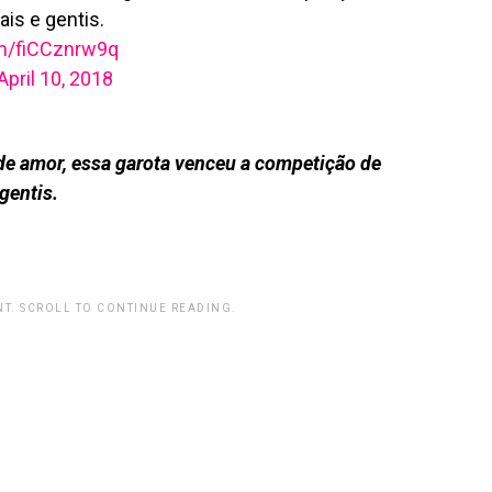
is e gentis.
om/fiCCznrw9q
April 10, 2018
e amor, essa garota venceu a competição de
gentis.
T. SCROLL TO CONTINUE READING.