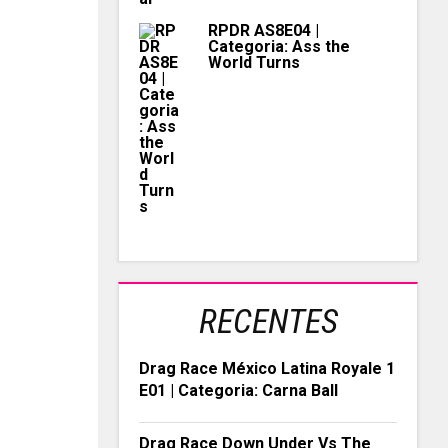
RPDR AS8E04 |
Categoria: Ass the
World Turns
RECENTES
Drag Race México Latina Royale 1
E01 | Categoria: Carna Ball
Drag Race Down Under Vs The