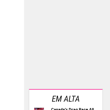
EM ALTA
Canada's Drag Race All