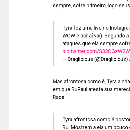
sempre, sofre primeiro, logo seu
Tyra fez uma live no Instagra
WOW e por aí vai). Segundo 
ataques que ela sempre sofr
pic.twitter.com/S33CGzW2W
— Draglicious (@Dragliciouz)
Mas afrontosa como é, Tyra aind
em que RuPaul atesta sua mereci
Race.
Tyra afrontosa como é postou
Ru: Mostrem a ela um pouco 