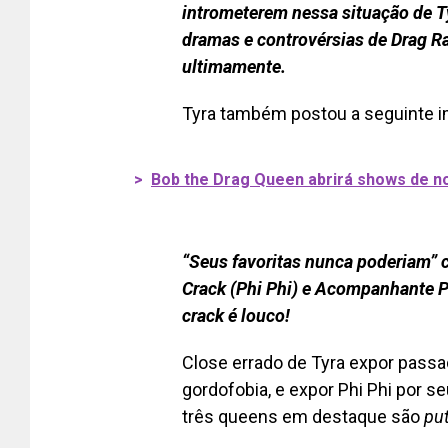
intrometerem nessa situação de Ty
dramas e controvérsias de Drag Ra
ultimamente.
Tyra também postou a seguinte 
>
Bob the Drag Queen abrirá shows de n
“Seus favoritas nunca poderiam” c
Crack (Phi Phi) e Acompanhante Pl
crack é louco!
Close errado de Tyra expor pass
gordofobia, e expor Phi Phi por s
três queens em destaque são
pu