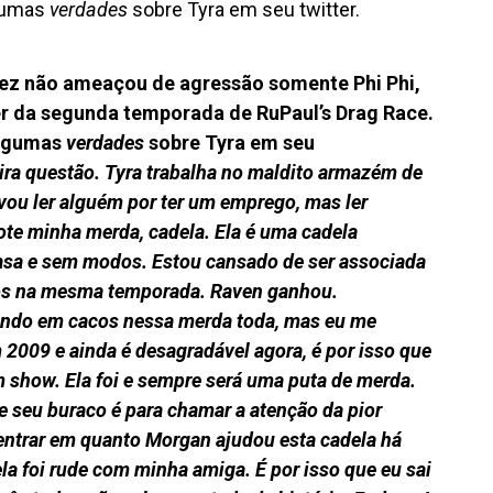
lgumas
verdades
sobre Tyra em seu twitter.
ez não ameaçou de agressão somente Phi Phi,
r da segunda temporada de RuPaul’s Drag Race.
algumas
verdades
sobre Tyra em seu
ira questão. Tyra trabalha no maldito armazém de
u ler alguém por ter um emprego, mas ler
ote minha merda, cadela.
Ela é uma cadela
asa e sem modos. Estou cansado de ser associada
os na mesma temporada. Raven ganhou.
ando em cacos nessa merda toda, mas eu me
m 2009 e ainda é desagradável agora, é por isso que
 show. Ela foi e sempre será uma puta de merda.
de seu buraco é para chamar a atenção da pior
ntrar em quanto Morgan ajudou esta cadela há
a foi rude com minha amiga. É por isso que eu sai