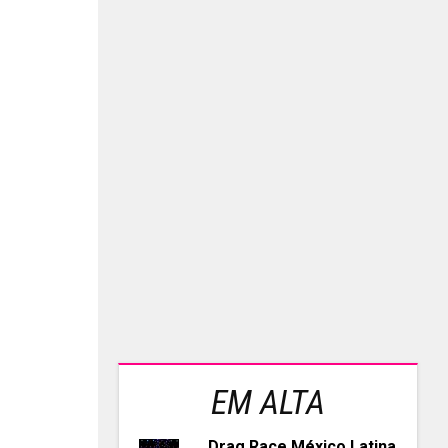
EM ALTA
Drag Race México Latina