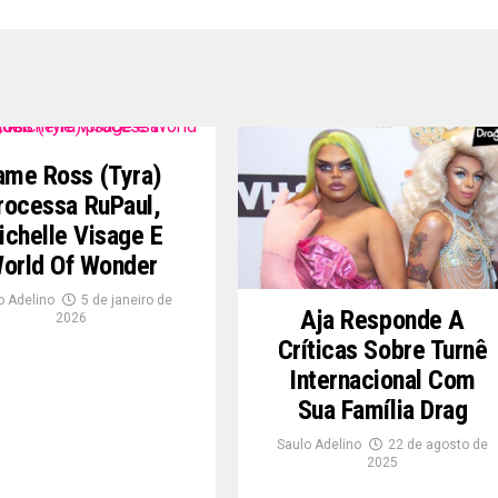
ame Ross (Tyra)
rocessa RuPaul,
ichelle Visage E
orld Of Wonder
o Adelino
5 de janeiro de
Aja Responde A
2026
Críticas Sobre Turnê
Internacional Com
Sua Família Drag
Saulo Adelino
22 de agosto de
2025