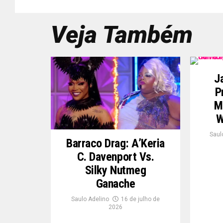
Veja Também
J
P
M
W
Saul
Barraco Drag: A’Keria
C. Davenport Vs.
Silky Nutmeg
Ganache
Saulo Adelino
16 de julho de
2026