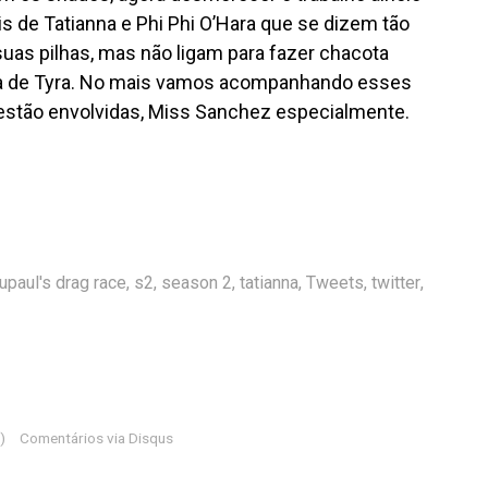
 de Tatianna e Phi Phi O’Hara que se dizem tão
suas pilhas, mas não ligam para fazer chacota
 de Tyra. No mais vamos acompanhando esses
stão envolvidas, Miss Sanchez especialmente.
rupaul's drag race
,
s2
,
season 2
,
tatianna
,
Tweets
,
twitter
,
)
Comentários via Disqus