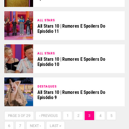
ALL STARS
All Stars 10 | Rumores E Spoilers Do
Episódio 11
ALL STARS
All Stars 10 | Rumores E Spoilers Do
Episódio 10
DESTAQUES
All Stars 10 | Rumores E Spoilers Do
Episódio 9
PAGE 3 OF 29
‹ PREVIOUS
1
2
3
4
5
6
7
NEXT ›
LAST »