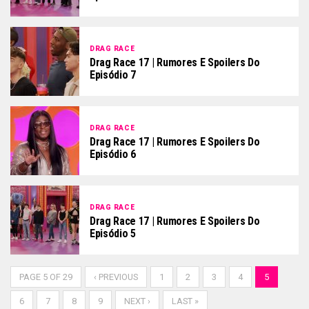
DRAG RACE
Drag Race 17 | Rumores E Spoilers Do
Episódio 7
DRAG RACE
Drag Race 17 | Rumores E Spoilers Do
Episódio 6
DRAG RACE
Drag Race 17 | Rumores E Spoilers Do
Episódio 5
PAGE 5 OF 29
‹ PREVIOUS
1
2
3
4
5
6
7
8
9
NEXT ›
LAST »