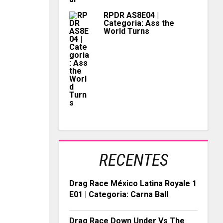
RPDR AS8E04 |
Categoria: Ass the
World Turns
RECENTES
Drag Race México Latina Royale 1
E01 | Categoria: Carna Ball
Drag Race Down Under Vs The