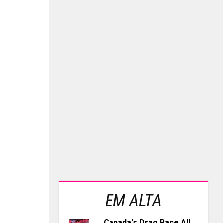
EM ALTA
Canada's Drag Race All