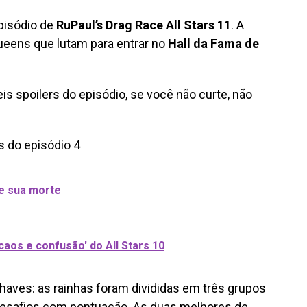
pisódio de
RuPaul’s Drag Race All Stars 11
. A
eens que lutam para entrar no
Hall da Fama de
s spoilers do episódio, se você não curte, não
de sua morte
caos e confusão' do All Stars 10
haves: as rainhas foram divididas em três grupos
safios com pontuação. As duas melhores de