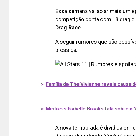
Essa semana vai ao ar mais um e
competição conta com 18 drag qu
Drag Race
.
A seguir rumores que são possívei
prossiga.
>
Família de The Vivienne revela causa 
>
Mistress Isabelle Brooks fala sobre o '
A nova temporada é dividida em c
de seis, disputando
“duelos”
em de