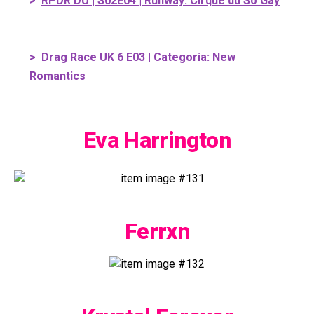
>
RPDR DU | S02E04 | Runway: Cirque du So Gay
>
Drag Race UK 6 E03 | Categoria: New
Romantics
Eva Harrington
Ferrxn