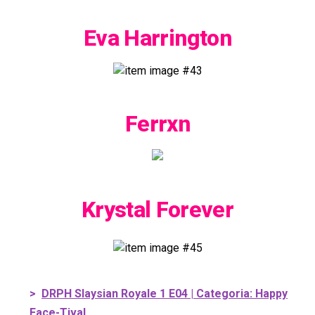
Eva Harrington
Ferrxn
Krystal Forever
>
DRPH Slaysian Royale 1 E04 | Categoria: Happy
Face-Tival