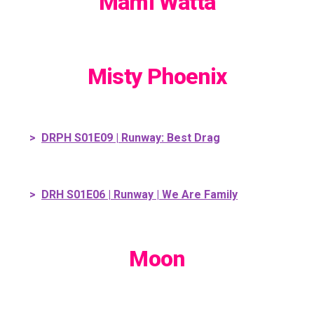
Mami Watta
Misty Phoenix
>
DRPH S01E09 | Runway: Best Drag
>
DRH S01E06 | Runway | We Are Family
Moon