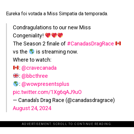
Eureka foi votada a Miss Simpatia da temporada.
Condragulations to our new Miss
Congeniality!
The Season 2 finale of
#CanadasDragRace
vs the
is streaming now.
Where to watch:
:
@cravecanada
:
@bbcthree
:
@wowpresentsplus
pic.twitter.com/1Xg6qAJ9uO
— Canada’s Drag Race (@canadasdragrace)
August 24, 2024
ADVERTISEMENT. SCROLL TO CONTINUE READING.