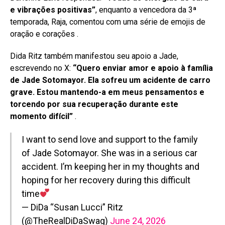
e vibrações positivas”
, enquanto a vencedora da 3ª
temporada, Raja, comentou com uma série de emojis de
oração e corações
.
Dida Ritz também manifestou seu apoio a Jade,
escrevendo no X:
“Quero enviar amor e apoio à família
de Jade Sotomayor. Ela sofreu um acidente de carro
grave. Estou mantendo-a em meus pensamentos e
torcendo por sua recuperação durante este
momento difícil”
.
I want to send love and support to the family
of Jade Sotomayor. She was in a serious car
accident. I’m keeping her in my thoughts and
hoping for her recovery during this difficult
time
— DiDa “Susan Lucci” Ritz
(@TheRealDiDaSwag)
June 24, 2026