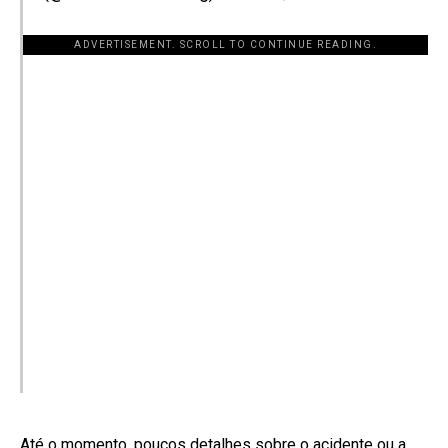
ADVERTISEMENT. SCROLL TO CONTINUE READING.
Até o momento, poucos detalhes sobre o acidente ou a