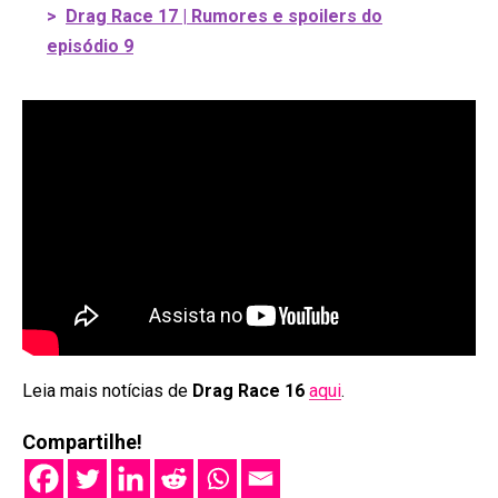
>
Drag Race 17 | Rumores e spoilers do
episódio 9
Leia mais notícias de
Drag Race 16
aqui
.
Compartilhe!