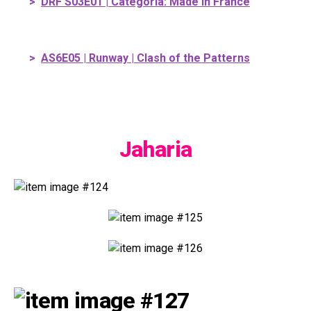
>
DRF S03E01 | Categoria: Made in France
>
AS6E05 | Runway | Clash of the Patterns
Jaharia