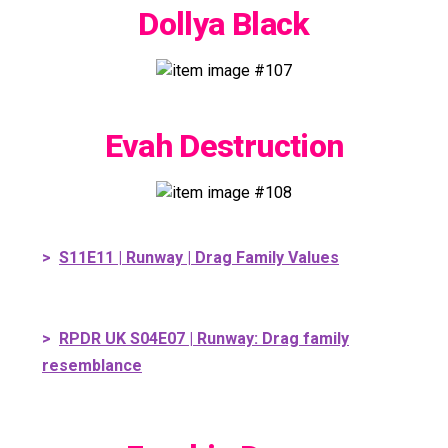
Dollya Black
Evah Destruction
>
S11E11 | Runway | Drag Family Values
>
RPDR UK S04E07 | Runway: Drag family
resemblance