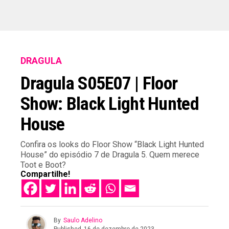
DRAGULA
Dragula S05E07 | Floor
Show: Black Light Hunted
House
Confira os looks do Floor Show “Black Light Hunted
House” do episódio 7 de Dragula 5. Quem merece
Toot e Boot?
Compartilhe!
By
Saulo Adelino
Published
16 de dezembro de 2023