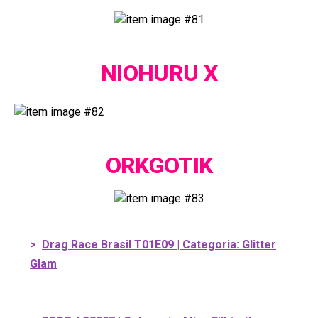
NIOHURU X
ORKGOTIK
>
Drag Race Brasil T01E09 | Categoria: Glitter
Glam