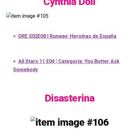
Cynthia Doll
>
DRE S02E08 I Runway: Heroínas de España
>
All Stars 11 E04 | Categoria: You Butter Ask
Somebody
Disasterina