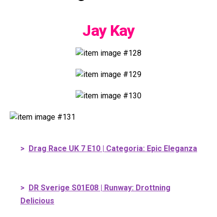
Jay Kay
>
Drag Race UK 7 E10 | Categoria: Epic Eleganza
>
DR Sverige S01E08 | Runway: Drottning
Delicious