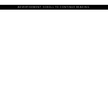
ADVERTISEMENT. SCROLL TO CONTINUE READING.