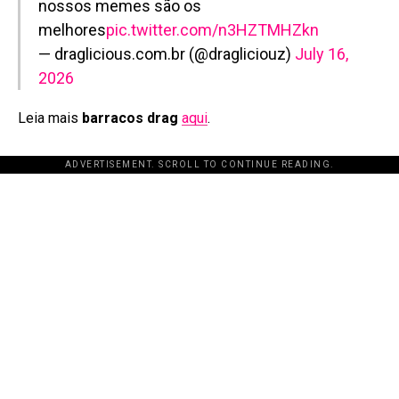
nossos memes são os
melhores
pic.twitter.com/n3HZTMHZkn
— draglicious.com.br (@dragliciouz)
July 16,
2026
Leia mais
barracos drag
aqui
.
ADVERTISEMENT. SCROLL TO CONTINUE READING.