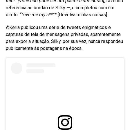
thief”
[Você não pode ser um pastor e um ladrão]
, fazendo
referência ao bordão de Silky —, e completou com um
direto:
“Give me my s
**”* [Devolva minhas coisas]
.
A’Keria publicou uma série de tweets enigmáticos e
capturas de tela de mensagens privadas, aparentemente
para expor a situação
. Silky, por sua vez, nunca respondeu
publicamente às postagens na época
.