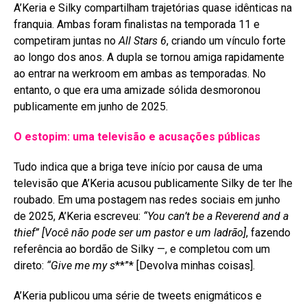
A’Keria e Silky compartilham trajetórias quase idênticas na
franquia. Ambas foram finalistas na temporada 11 e
competiram juntas no
All Stars 6
, criando um vínculo forte
ao longo dos anos
. A dupla se tornou amiga rapidamente
ao entrar na werkroom em ambas as temporadas
. No
entanto, o que era uma amizade sólida desmoronou
publicamente em junho de 2025
.
O estopim: uma televisão e acusações públicas
Tudo indica que a briga teve início por causa de uma
televisão que A’Keria acusou publicamente Silky de ter lhe
roubado. Em uma postagem nas redes sociais em junho
de 2025, A’Keria escreveu:
“You can’t be a Reverend and a
thief”
[Você não pode ser um pastor e um ladrão]
, fazendo
referência ao bordão de Silky —, e completou com um
direto:
“Give me my s
**”* [Devolva minhas coisas]
.
A’Keria publicou uma série de tweets enigmáticos e