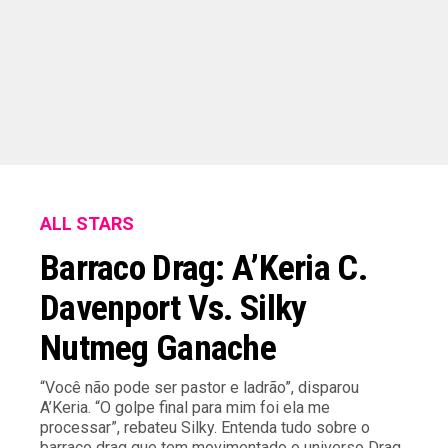
ALL STARS
Barraco Drag: A’Keria C.
Davenport Vs. Silky
Nutmeg Ganache
“Você não pode ser pastor e ladrão”, disparou
A’Keria. “O golpe final para mim foi ela me
processar”, rebateu Silky. Entenda tudo sobre o
barraco drag que tem movimentado o universo Drag