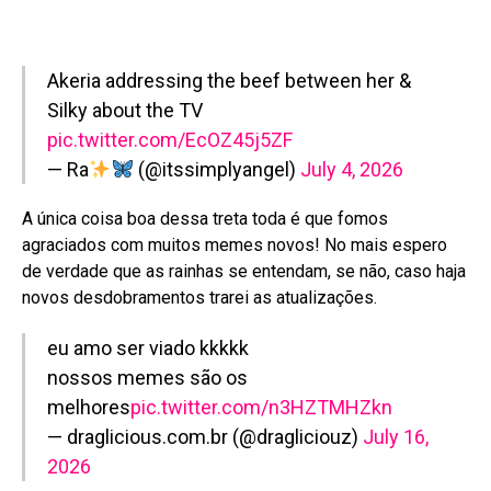
Akeria addressing the beef between her &
Silky about the TV
pic.twitter.com/EcOZ45j5ZF
— Ra
(@itssimplyangel)
July 4, 2026
A única coisa boa dessa treta toda é que fomos
agraciados com muitos memes novos! No mais espero
de verdade que as rainhas se entendam, se não, caso haja
novos desdobramentos trarei as atualizações.
eu amo ser viado kkkkk
nossos memes são os
melhores
pic.twitter.com/n3HZTMHZkn
— draglicious.com.br (@dragliciouz)
July 16,
2026