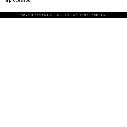
a processou:
ADVERTISEMENT. SCROLL TO CONTINUE READING.