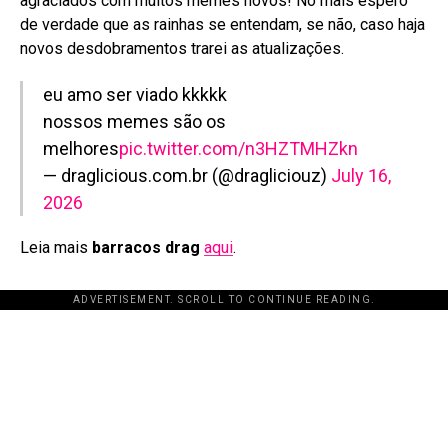
agraciados com muitos memes novos! No mais espero
de verdade que as rainhas se entendam, se não, caso haja
novos desdobramentos trarei as atualizações.
eu amo ser viado kkkkk
nossos memes são os
melhores
pic.twitter.com/n3HZTMHZkn
— draglicious.com.br (@dragliciouz)
July 16,
2026
Leia mais
barracos drag
aqui
.
ADVERTISEMENT. SCROLL TO CONTINUE READING.