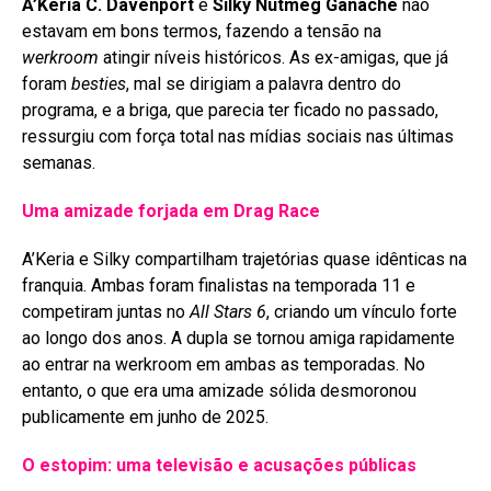
A’Keria C. Davenport
e
Silky Nutmeg Ganache
não
estavam em bons termos, fazendo a tensão na
werkroom
atingir níveis históricos. As ex-amigas, que já
foram
besties
, mal se dirigiam a palavra dentro do
programa, e a briga, que parecia ter ficado no passado,
ressurgiu com força total nas mídias sociais nas últimas
semanas
.
Uma amizade forjada em Drag Race
A’Keria e Silky compartilham trajetórias quase idênticas na
franquia. Ambas foram finalistas na temporada 11 e
competiram juntas no
All Stars 6
, criando um vínculo forte
ao longo dos anos
. A dupla se tornou amiga rapidamente
ao entrar na werkroom em ambas as temporadas
. No
entanto, o que era uma amizade sólida desmoronou
publicamente em junho de 2025
.
O estopim: uma televisão e acusações públicas