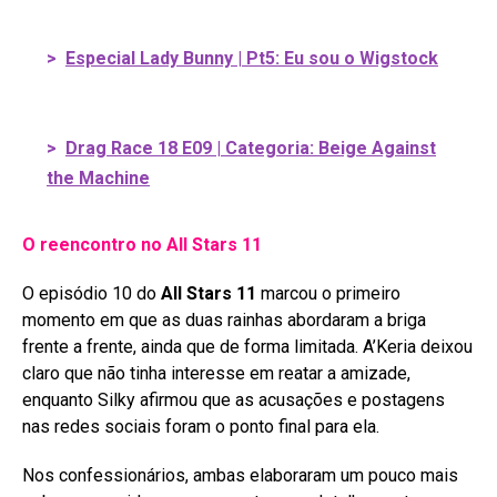
>
Especial Lady Bunny | Pt5: Eu sou o Wigstock
>
Drag Race 18 E09 | Categoria: Beige Against
the Machine
O reencontro no All Stars 11
O episódio 10 do
All Stars 11
marcou o primeiro
momento em que as duas rainhas abordaram a briga
frente a frente, ainda que de forma limitada
. A’Keria deixou
claro que não tinha interesse em reatar a amizade,
enquanto Silky afirmou que as acusações e postagens
nas redes sociais foram o ponto final para ela
.
Nos confessionários, ambas elaboraram um pouco mais