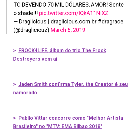
TO DEVENDO 70 MIL DÓLARES, AMOR! Sente
o shade!!!
pic.twitter.com/IQkA11NiXZ
— Draglicious | draglicious.com.br #dragrace
(@dragliciouz)
March 6, 2019
>
FROCK4LIFE, álbum do trio The Frock
Destroyers vem aí
>
Jaden Smith confirma Tyler, the Creator é seu
namorado
>
Pabllo Vittar concorre como "Melhor Artista
Brasileiro" no "MTV: EMA Bilbao 2018"