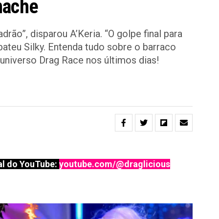
nache
drão”, disparou A’Keria. “O golpe final para
bateu Silky. Entenda tudo sobre o barraco
niverso Drag Race nos últimos dias!
l do YouTube:
youtube.com/@draglicious