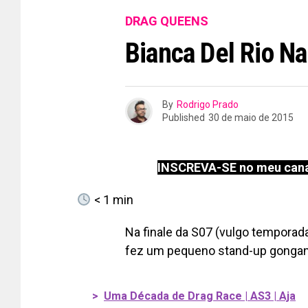
DRAG QUEENS
Bianca Del Rio N
By
Rodrigo Prado
Published
30 de maio de 2015
INSCREVA-SE no meu cana
< 1
min
Na finale da S07 (vulgo temporad
fez um pequeno stand-up gongan
>
Uma Década de Drag Race | AS3 | Aja