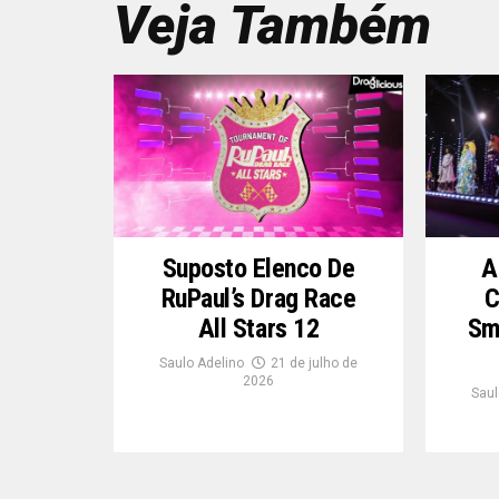
Veja Também
Suposto Elenco De
A
RuPaul’s Drag Race
C
All Stars 12
Sm
Saulo Adelino
21 de julho de
2026
Saul