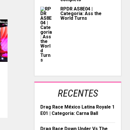
RPDR AS8E04 |
Categoria: Ass the
World Turns
RECENTES
Drag Race México Latina Royale 1
E01 | Categoria: Carna Ball
Drag Race Down Under Vs The