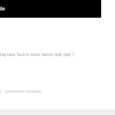
drag race
,
fuzzco news
,
humor
,
rpdr
,
rpdr 7
,
)
Comentários via Disqus