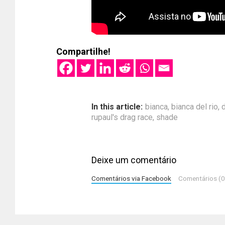
Compartilhe!
In this article:
bianca
,
bianca del rio
,
rupaul's drag race
,
shade
Deixe um comentário
Comentários via Facebook
Comentários (0