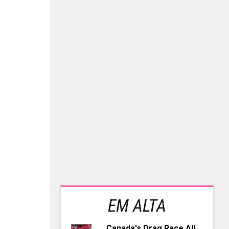
EM ALTA
Canada's Drag Race All