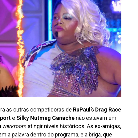
para as outras competidoras de
RuPaul’s Drag Race
nport
e
Silky Nutmeg Ganache
não estavam em
a
werkroom
atingir níveis históricos. As ex-amigas,
giam a palavra dentro do programa, e a briga, que