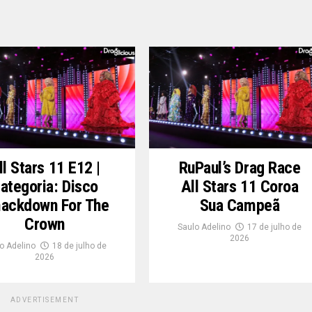
ll Stars 11 E12 |
RuPaul’s Drag Race
ategoria: Disco
All Stars 11 Coroa
ackdown For The
Sua Campeã
Crown
Saulo Adelino
17 de julho de
2026
o Adelino
18 de julho de
2026
ADVERTISEMENT