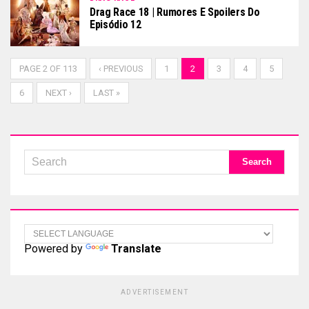
Drag Race 18 | Rumores E Spoilers Do
Episódio 12
PAGE 2 OF 113
‹ PREVIOUS
1
2
3
4
5
6
NEXT ›
LAST »
Powered by
Translate
ADVERTISEMENT