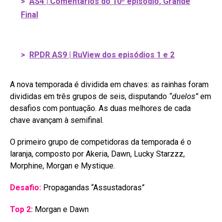
>
AS4 | Comentários do 10º episódio, Grande
Final
>
RPDR AS9 | RuView dos episódios 1 e 2
A nova temporada é dividida em chaves: as rainhas foram
divididas em três grupos de seis, disputando
“duelos”
em
desafios com pontuação. As duas melhores de cada
chave avançam à semifinal.
O primeiro grupo de competidoras da temporada é o
laranja, composto por Akeria, Dawn, Lucky Starzzz,
Morphine, Morgan e Mystique.
Desafio:
Propagandas “Assustadoras”
Top 2:
Morgan e Dawn