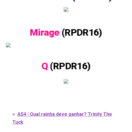
Mirage
(RPDR16)
Q
(RPDR16)
>
AS4 | Qual rainha deve ganhar? Trinity The
Tuck