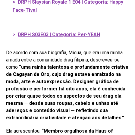
>
DRPH Slaysian Royale 1 E04 | Categoria: Happy
Face-Tival
>
DRPH S03E03 | Categoria: Per-YEAH
De acordo com sua biografia, Misua, que era uma rainha
amada entre a comunidade drag filipina, descreveu-se
como
“uma rainha talentosa e profundamente criativa
de Cagayan de Oro, cujo drag estava enraizado na
moda, arte e autoexpressão. Designer gráfica de
profissão e performer há oito anos, ela é conhecida
por criar quase todos os aspectos de seu drag ela
mesma — desde suas roupas, cabelo e unhas até
adereços e conteúdo visual — refletindo sua
extraordinária criatividade e atenção aos detalhes.”
Ela acrescentou:
“Membro orgulhosa da Haus of