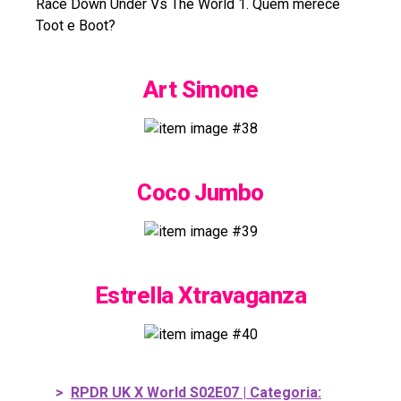
Race Down Under Vs The World 1. Quem merece
Toot e Boot?
Art Simone
Coco Jumbo
Estrella Xtravaganza
>
RPDR UK X World S02E07 | Categoria: