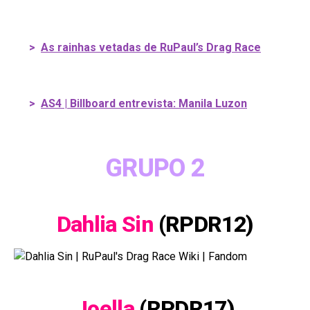
>
As rainhas vetadas de RuPaul’s Drag Race
>
AS4 | Billboard entrevista: Manila Luzon
GRUPO 2
Dahlia Sin
(RPDR12)
Joella
(RPDR17)