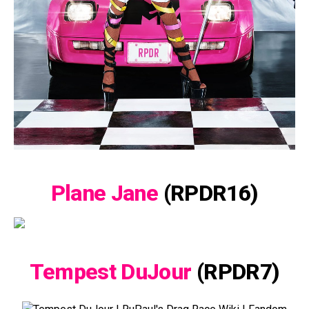
Plane Jane
(RPDR16)
Tempest DuJour
(RPDR7)