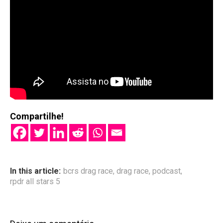
Compartilhe!
In this article:
bcrs drag race
,
drag race
,
podcast
,
rpdr all stars 5