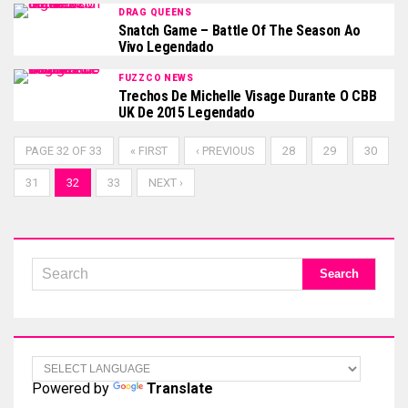
DRAG QUEENS
Snatch Game – Battle Of The Season Ao
Vivo Legendado
FUZZCO NEWS
Trechos De Michelle Visage Durante O CBB
UK De 2015 Legendado
PAGE 32 OF 33
« FIRST
‹ PREVIOUS
28
29
30
31
32
33
NEXT ›
Powered by
Translate