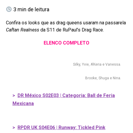
3
min de leitura
Confira os looks que as drag queens usaram na passarela
Caftan Realness
da S11 de RuPaul’s Drag Race.
ELENCO COMPLETO
Silky, Yvie, A’Keria e Vanessa.
Brooke, Shuga e Nina.
>
DR México S02E03 | Categoria: Ball de Feria
Mexicana
>
RPDR UK S04E06 | Runway: Tickled Pink