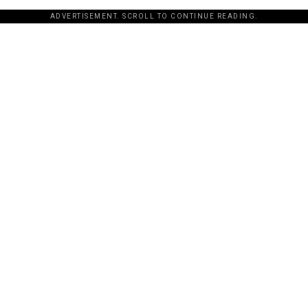
ADVERTISEMENT. SCROLL TO CONTINUE READING.