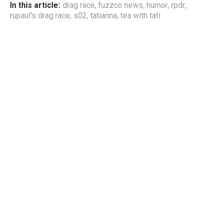
In this article:
drag race
,
fuzzco news
,
humor
,
rpdr
,
rupaul's drag race
,
s02
,
tatianna
,
tea with tati