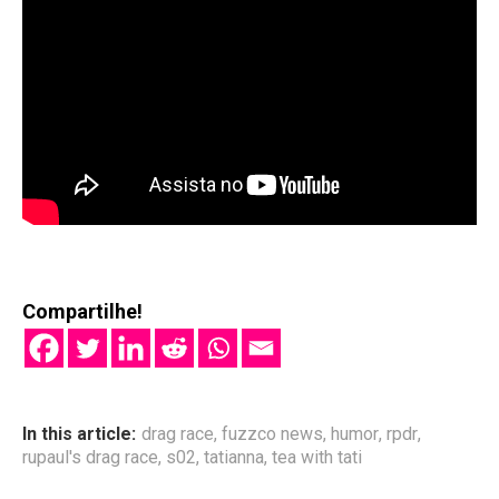
Compartilhe!
In this article:
drag race
,
fuzzco news
,
humor
,
rpdr
,
rupaul's drag race
,
s02
,
tatianna
,
tea with tati